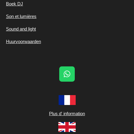
Boek DJ
Son et lumières
Sound and light
Huurvoorwaarden
W
h
a
t
s
A
Plus d' information
p
p