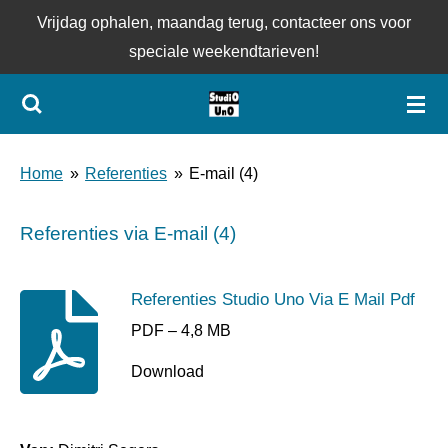
Vrijdag ophalen, maandag terug, contacteer ons voor
Ga
speciale weekendtarieven!
direct
naar
de
hoofdinhoud
Home
»
Referenties
»
E-mail (4)
Referenties via E-mail (4)
Referenties Studio Uno Via E Mail Pdf
PDF – 4,8 MB
Download