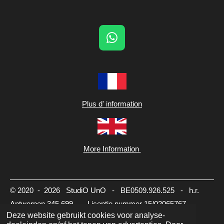
W
h
a
t
s
A
Plus d' information
p
p
More Information
© 2020 - 2026 StudiO UnO - BE0509.926.525 - h.r.
Antwerpen 345.699 - Licentie nummer 15/02065767
Deze website gebruikt cookies voor analyse-
-
info@studiouno.be