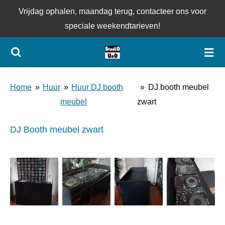
Vrijdag ophalen, maandag terug, contacteer ons voor
Ga
speciale weekendtarieven!
direct
naar
de
hoofdinhoud
Home
»
Huur
»
Huur DJ booth
»
DJ booth meubel
meubel
zwart
DJ Booth meubel zwart