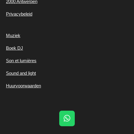
2000 Antwerpen
Privacybeleid
Muziek
Boek DJ
Son et lumières
Sound and light
Huurvoorwaarden
W
h