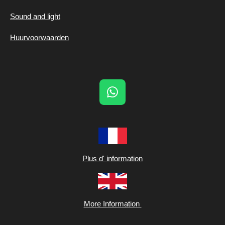
Sound and light
Huurvoorwaarden
W
h
a
t
s
A
Plus d' information
p
p
More Information