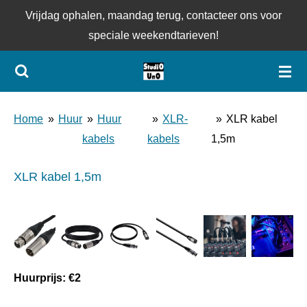
Vrijdag ophalen, maandag terug, contacteer ons voor
Ga
speciale weekendtarieven!
direct
naar
de
hoofdinhoud
Home
»
Huur
»
Huur
»
XLR-
»
XLR kabel
kabels
kabels
1,5m
XLR kabel 1,5m
Huurprijs: €2