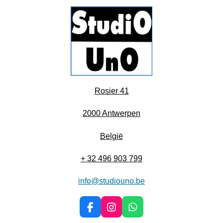
Rosier 41
2000 Antwerpen
België
+ 32 496 903 799
info@studiouno.be
F
I
W
a
n
h