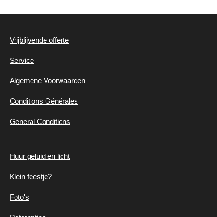
c
s
a
e
t
t
b
a
s
o
g
A
Vrijblijvende offerte
o
r
p
k
a
p
Service
m
Algemene
Voorwaarden
Conditions Générales
General Conditions
Huur geluid en
licht
Klein feestje?
Foto's