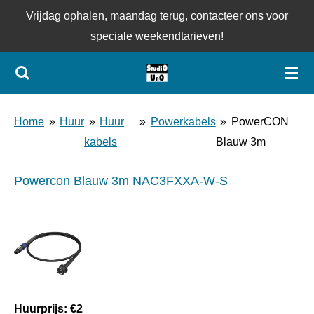
Vrijdag ophalen, maandag terug, contacteer ons voor
Ga
speciale weekendtarieven!
direct
naar
de
hoofdinhoud
Home
»
Huur
»
Huur
»
Powerkabels
»
PowerCON
kabels
Blauw 3m
Powercon Blauw 3m NAC3FXXA-W-S
Huurprijs: €2