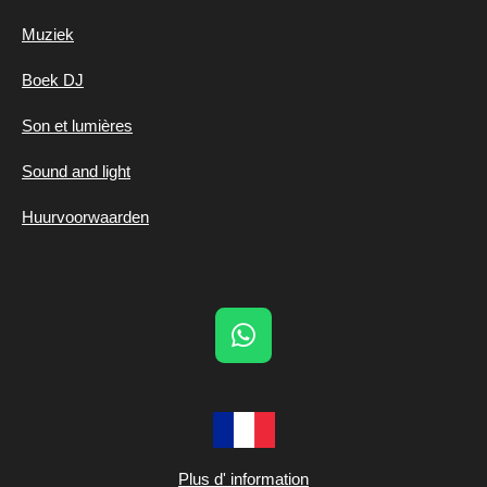
Muziek
Boek DJ
Son et lumières
Sound and light
Huurvoorwaarden
W
h
a
t
s
A
Plus d' information