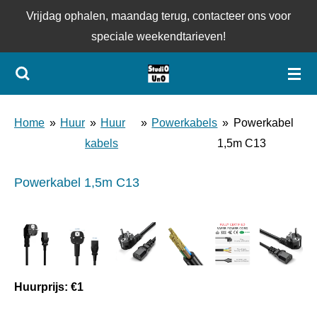
Vrijdag ophalen, maandag terug, contacteer ons voor
Ga
speciale weekendtarieven!
direct
naar
de
hoofdinhoud
Home
»
Huur
»
Huur
»
Powerkabels
»
Powerkabel
kabels
1,5m C13
Powerkabel 1,5m C13
Huurprijs: €1