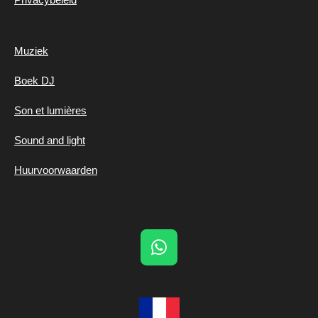
Muziek
Boek DJ
Son et lumières
Sound and light
Huurvoorwaarden
W
h
a
t