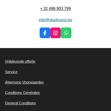
+ 32 496 903 799
info@studiouno.be
F
I
W
a
n
h
c
s
a
e
t
t
b
a
s
o
g
A
Vrijblijvende offerte
o
r
p
k
a
p
Service
m
Algemene
Voorwaarden
Conditions Générales
General Conditions