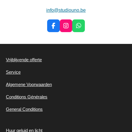
info@studiouno.be
F
I
W
a
n
h
c
s
a
e
t
t
b
a
s
o
g
A
Vrijblijvende offerte
o
r
p
k
a
p
Service
m
Algemene
Voorwaarden
Conditions Générales
General Conditions
Huur geluid en
licht