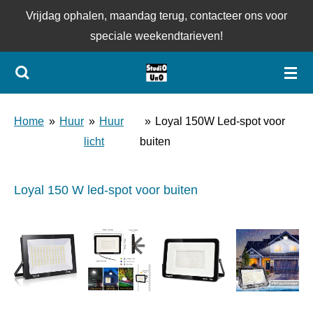
Vrijdag ophalen, maandag terug, contacteer ons voor
Ga
speciale weekendtarieven!
direct
naar
de
hoofdinhoud
Home
»
Huur
»
Huur
»
Loyal 150W Led-spot voor
licht
buiten
Loyal 150 W led-spot voor buiten