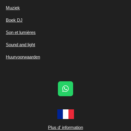
Muziek
Boek DJ
Son et lumières
Sound and light
Huurvoorwaarden
W
h
a
t
s
A
Plus d' information