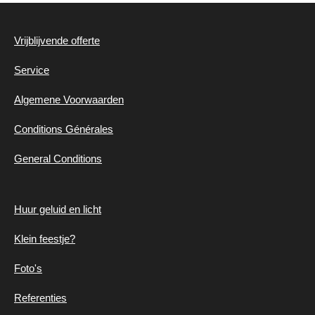
e
t
t
b
a
s
o
g
A
Vrijblijvende offerte
o
r
p
k
a
p
Service
m
Algemene
Voorwaarden
Conditions Générales
General Conditions
Huur geluid en
licht
Klein feestje?
Foto's
Referenties