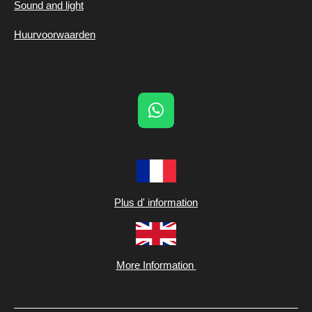
Sound and light
Huurvoorwaarden
W
h
a
t
s
A
Plus d' information
p
p
More Information