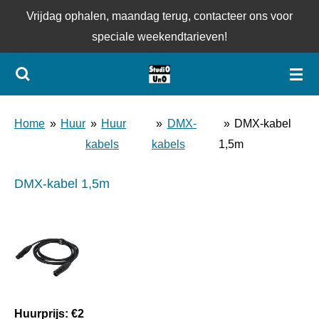
Vrijdag ophalen, maandag terug, contacteer ons voor
Ga
speciale weekendtarieven!
direct
naar
de
hoofdinhoud
Home
»
Huur
»
Huur
»
DMX-
»
DMX-kabel
kabels
kabels
1,5m
DMX-kabel 1,5m
Huurprijs: €2