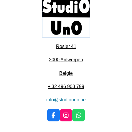
Rosier 41
2000 Antwerpen
België
+ 32 496 903 799
info@studiouno.be
F
I
W
a
n
h
c
s
a