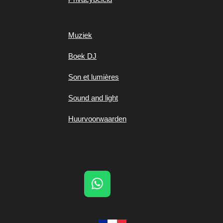
Muziek
Boek DJ
Son et lumières
Sound and light
Huurvoorwaarden
W
h
a