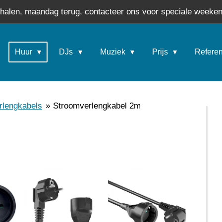
phalen, maandag terug, contacteer ons voor speciale weeken
Huur
DJs
Muziek
Prijs
Refere
rlengkabels
»
Stroomverlengkabel 2m