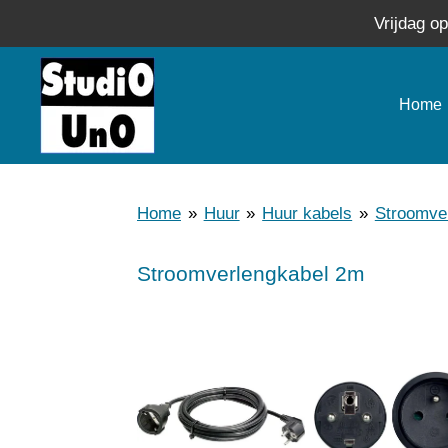
Vrijdag o
Ga
direct
naar
Home
de
hoofdinhoud
Home
»
Huur
»
Huur kabels
»
Stroomve
Stroomverlengkabel 2m