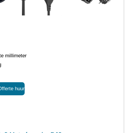
te millimeter
g
fferte huur