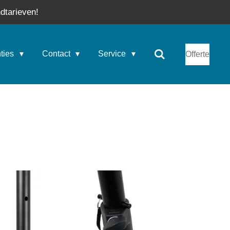
dtarieven!
nties
Contact
Service
Offerte