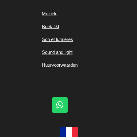
Muziek
Boek DJ
Son et lumières
Sound and light
Huurvoorwaarden
W
h
a
t