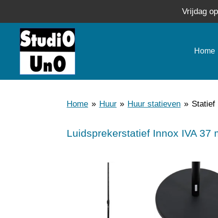
Vrijdag o
Ga
direct
naar
Home
de
hoofdinhoud
Home
»
Huur
»
Huur statieven
»
Statief
Luidsprekerstatief
Innox IVA 37 