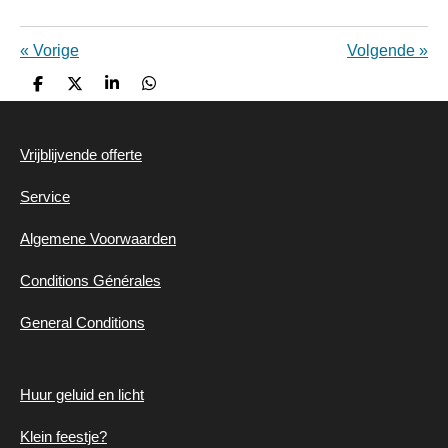
«
Vorige
Volgende
»
D
D
S
D
e
e
h
e
l
e
a
l
e
l
r
e
Vrijblijvende offerte
n
e
n
Service
Algemene
Voorwaarden
Conditions Générales
General Conditions
Huur geluid en
licht
Klein feestje?