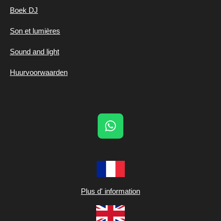
Boek DJ
Son et lumières
Sound and light
Huurvoorwaarden
W
h
a
t
s
A
Plus d' information
p
p