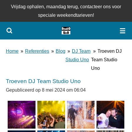
Vrijdag ophalen, maandag terug, contacteer ons voor
Ga
speciale weekendtarieven!
direct
naar
de
hoofdinhoud
Home
»
Referenties
»
Blog
»
DJ Team
»
Troeven DJ
Studio Uno
Team Studio
Uno
Troeven DJ Team Studio Uno
Gepubliceerd op 8 mei 2024 om 06:04