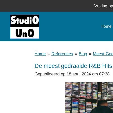
Vrijdag o
Ga
direct
naar
Home
de
hoofdinhoud
Home
»
Referenties
»
Blog
»
Meest Ged
De meest gedraaide R&B Hits
Gepubliceerd op 18 april 2024 om 07:38