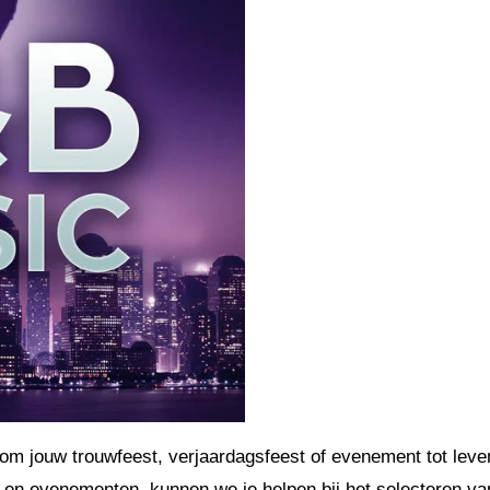
 jouw trouwfeest, verjaardagsfeest of evenement tot leve
n en evenementen, kunnen we je helpen bij het selecteren van