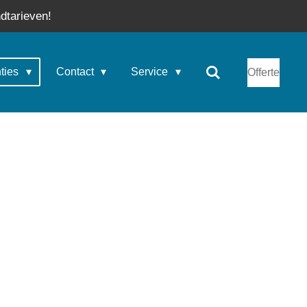
dtarieven!
nties
Contact
Service
Offerte