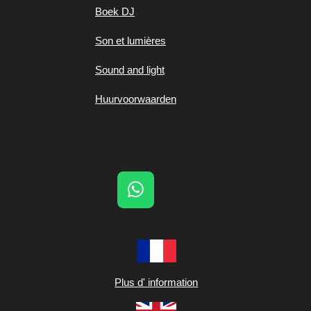
Boek DJ
Son et lumières
Sound and light
Huurvoorwaarden
W
h
a
t
s
A
Plus d' information
p