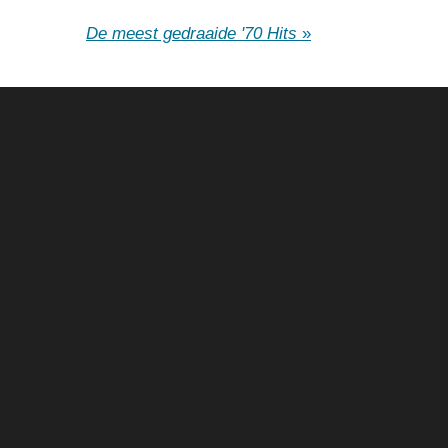
De meest gedraaide '70 Hits
»