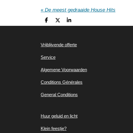
«
De meest gedraaide House Hits
D
D
S
e
e
h
l
e
a
e
l
r
n
e
Vrijblijvende offerte
Service
Algemene
Voorwaarden
Conditions Générales
General Conditions
Huur geluid en
licht
Klein feestje?