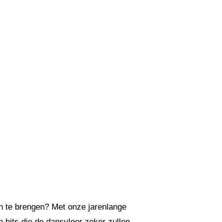
n te brengen? Met onze jarenlange
 hits die de dansvloer zeker zullen