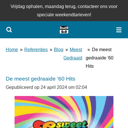
Vrijdag ophalen, maandag terug, contacteer ons voor
Ga
speciale weekendtarieven!
direct
naar
de
hoofdinhoud
Home
»
Referenties
»
Blog
»
Meest
»
De meest
Gedraaid
gedraaide '60
Hits
De meest gedraaide '60 Hits
Gepubliceerd op 24 april 2024 om 02:04