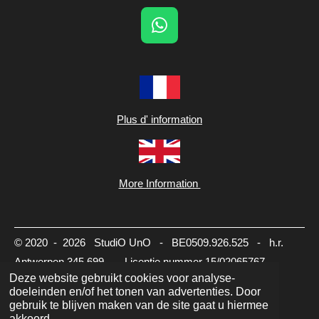
W
h
a
t
s
A
Plus d' information
p
p
More Information
© 2020 - 2026 StudiO UnO - BE0509.926.525 - h.r.
Antwerpen 345.699 - Licentie nummer 15/02065767
Deze website gebruikt cookies voor analyse-
-
info@studiouno.be
doeleinden en/of het tonen van advertenties. Door
gebruik te blijven maken van de site gaat u hiermee
akkoord.