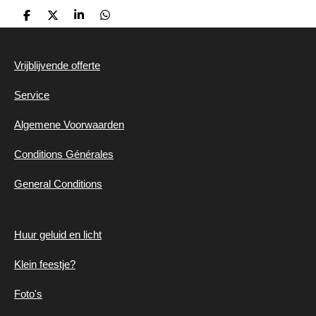
D
D
S
D
e
e
h
e
l
e
a
l
e
l
r
e
Vrijblijvende offerte
n
e
n
Service
Algemene
Voorwaarden
Conditions Générales
General Conditions
Huur geluid en
licht
Klein feestje?
Foto's