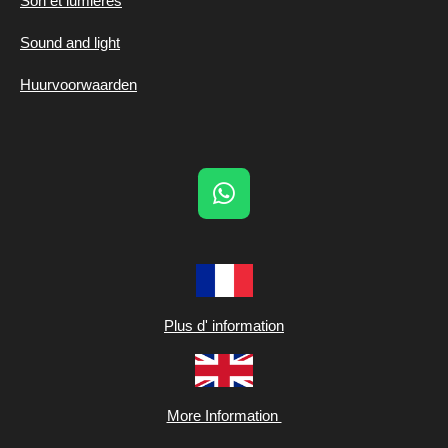
Son et lumières
Sound and light
Huurvoorwaarden
W
h
a
t
s
A
Plus d' information
p
p
More Information