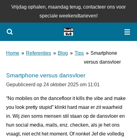
Vrijdag ophalen, maandag terug, contacteer ons voor
Ga
speciale weekendtarieven!
direct
naar
de
hoofdinhoud
Home
»
Referenties
»
Blog
»
Tips
»
Smartphone
versus dansvloer
Smartphone versus dansvloer
Gepubliceerd op 24 oktober 2025 om 11:01
“No mobiles on the dancefloor it kills the vibe and make
you look pretty stupid” klinkt hard maar er zit waarheid
in.
Wij zien soms mensen stil staan op de dansvloer en
hun social media, mails, enz. checken, als je het ons
vraagt, niet echt het moment. Of nonkel Jef die volledig